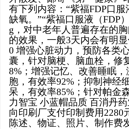
有下列内容：“紫福FDP口
缺氧。”“紫福口服液（FDP）含
g，对中老年人普遍存在的
的效果，一般3天内会有明显
0 增强心脏动力，预防各类
囊，针对脑梗、脑血栓，修
8%；增强记忆、改善睡眠
胞，有效率92%；抑制神经
呆，有效率85%；针对帕金
力智宝 小蓝帽品质 百消丹
向印刷厂支付印制费用228
陈述、物证、照片、制作费